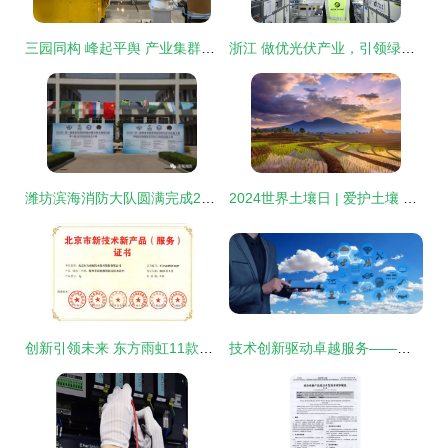
三园同构 峰起平舆 产业集群助力县域经济高质量发展
浙江 做优光伏产业，引领绿色发展时代
潍坊滨海消防大队圆满完成2019一带一路暨金砖国家技能发展与技术创新大赛消防安全保卫任务
2024世界土壤日 | 爱护土壤 可持续管理促进粮食安全 技术服务
创新引领未来 东方雨虹11款产品荣获北京新技术新产品证书
技术创新驱动卓越服务——餐道荣膺2023年度最佳企业服务产品奖