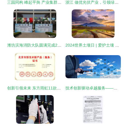
三园同构 峰起平舆 产业集群助力县域经济高质量发展
浙江 做优光伏产业，引领绿色发展时代
潍坊滨海消防大队圆满完成2019一带一路暨金砖国家技能发展与技术创新大赛消防安全保卫任务
2024世界土壤日 | 爱护土壤 可持续管理促进粮食安全 技术服务
创新引领未来 东方雨虹11款产品荣获北京新技术新产品证书
技术创新驱动卓越服务——餐道荣膺2023年度最佳企业服务产品奖