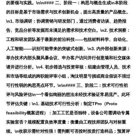
的要领与实践。\n\n#### 二、阶段一：构思与概念生成\n本阶段
的目标是基于市场需求与技术创新机会，提出高质量的产品概念。
\n1.
市场调研
：协调营销与研发部门，通过消费者访谈、趋势报
告、竞品分析等发掘而未满足的需求和技术空白。\n2.
技术洞察
：
工程和研发团队基于最新的前沿科技——包括材料科学、自动化、
人工智能——识别可能带来的突破式创新。\n3.
内外部创新来源
：
举办技术内部头脑风暴会议、申办客户访问并行创意墙和社交媒体
请并进行分析。\n4.
初步筛选与投资审核
：组建由管理人员、技术
和市场等组成的跨职能评审小组，淘汰明显亏損或商业假设不强过
可行性弱的构思亮点环节。\n\n#### 三、阶段二：技术可行性初
评与风险评估\n一个看似绚丽的想法未经技术验证常易流产。此环
节评估关键：\n1.
基础技术可行性分析
：制定TPro（Proto
feasibility概案进程）：加工工艺是否独特，设备公司需调动专属
实验室否？规模配置良效率度量：衡量由工程技师团队与对标重
续。\n收获示需针对性强！需判断可否按时按质打造样品；预算评