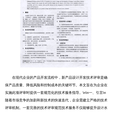
在现代企业的产品开发流程中，新产品设计开发技术评审是确
保产品质量、降低风险和控制成本的关键环节。本文旨在为企业在
实施此项评审时提供一套规范化的技术服务指导。\n\n一、引言\n
随着市场竞争的加剧和新技术的快速迭代，企业需建立严格的技术
评审机制。一套完善的技术评审规范技术服务不仅能够提升设计水