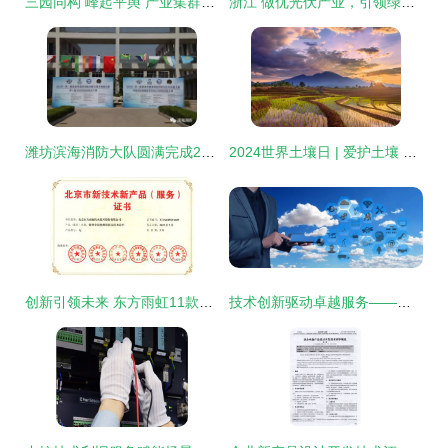
三园同构 峰起平舆 产业集群助力县域经济高质量发展
浙江 做优光伏产业，引领绿色发展时代
潍坊滨海消防大队圆满完成2019一带一路暨金砖国家技能发展与技术创新大赛消防安全保卫任务
2024世界土壤日 | 爱护土壤 可持续管理促进粮食安全 技术服务
创新引领未来 东方雨虹11款产品荣获北京新技术新产品证书
技术创新驱动卓越服务——餐道荣膺2023年度最佳企业服务产品奖